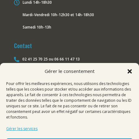

Lundi 14h-18h30
}
Mardi-Vendredi 10h-12h30 et 14h-18h30
}
Samedi 10h-13h
Contact
02 41 25 70 25 ou 06 66 11 47 13

Gérer le consentement
changoangers@gmail.com

Pour offrir les meilleures expériences, nous utilisons des technologies
Nous suivre sur les réseaux
telles que les cookies pour stocker et/ou accéder aux informations des
appareils. Le fait de consentir à ces technologies nous permettra de
traiter des données telles que le comportement de navigation ou les ID
Facebook

uniques sur ce site. Le fait de ne pas consentir ou de retirer son
consentement peut avoir un effet négatif sur certaines caractéristiques
Instagram

et fonctions.
LinkedIn

Gérer les services