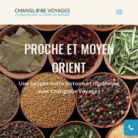
PROCHE ET MOYEN
ORIENT
Une épopée entre histoire et modernité
avec Changlobe Voyages
