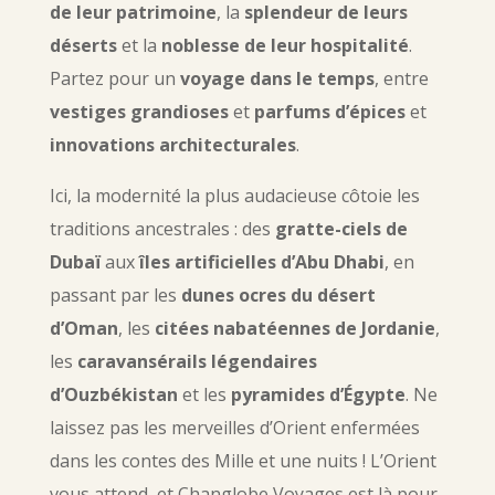
de leur patrimoine
, la
splendeur de leurs
déserts
et la
noblesse de leur hospitalité
.
Partez pour un
voyage dans le temps
, entre
vestiges grandioses
et
parfums d’épices
et
innovations architecturales
.
Ici, la modernité la plus audacieuse côtoie les
traditions ancestrales : des
gratte-ciels de
Dubaï
aux
îles artificielles d’Abu Dhabi
, en
passant par les
dunes ocres du désert
d’Oman
, les
citées nabatéennes de Jordanie
,
les
caravansérails légendaires
d’Ouzbékistan
et les
pyramides d’Égypte
. Ne
laissez pas les merveilles d’Orient enfermées
dans les contes des Mille et une nuits ! L’Orient
vous attend, et Changlobe Voyages est là pour