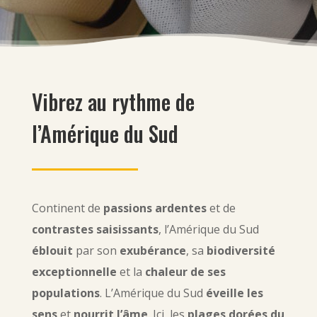
Vibrez au rythme de
l’Amérique du Sud
Continent de
passions ardentes
et de
contrastes saisissants
, l’Amérique du Sud
éblouit
par son
exubérance
, sa
biodiversité
exceptionnelle
et la
chaleur de ses
populations
. L’Amérique du Sud
éveille les
sens
et
nourrit l’âme
. Ici, les
plages dorées du