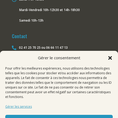
}
Mardi-Vendredi 10h-12h30 et 14h-18h30
}
Samedi 10h-13h
Contact
02 41 25 70 25 ou 06 66 11 47 13

Gérer le consentement
changoangers@gmail.com

Pour offrir les meilleures expériences, nous utilisons des technologies
Nous suivre sur les réseaux
telles que les cookies pour stocker et/ou accéder aux informations des
appareils. Le fait de consentir à ces technologies nous permettra de
traiter des données telles que le comportement de navigation ou les ID
Facebook

uniques sur ce site. Le fait de ne pas consentir ou de retirer son
consentement peut avoir un effet négatif sur certaines caractéristiques
Instagram

et fonctions.
LinkedIn

Gérer les services
TikTok
